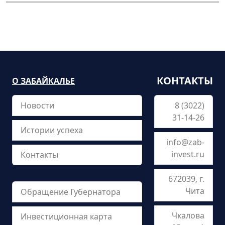
КОНТАКТЫ
О ЗАБАЙКАЛЬЕ
Новости
8 (3022)
31-14-26
Истории успеха
info@zab-
invest.ru
Контакты
672039, г.
Чита
Обращение Губернатора
Чкалова
Инвестиционная карта