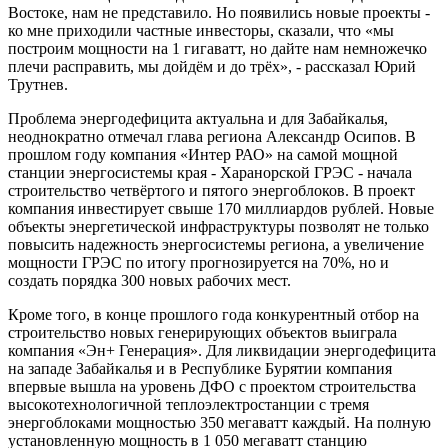
Востоке, нам не представило. Но появились новые проекты -
ко мне приходили частные инвесторы, сказали, что «мы
построим мощности на 1 гигаватт, но дайте нам немножечко
плечи расправить, мы дойдём и до трёх», - рассказал Юрий
Трутнев.
Проблема энергодефицита актуальна и для Забайкалья,
неоднократно отмечал глава региона Александр Осипов. В
прошлом году компания «Интер РАО» на самой мощной
станции энергосистемы края - Харанорской ГРЭС - начала
строительство четвёртого и пятого энергоблоков. В проект
компания инвестирует свыше 170 миллиардов рублей. Новые
объекты энергетической инфраструктуры позволят не только
повысить надежность энергосистемы региона, а увеличение
мощности ГРЭС по итогу прогнозируется на 70%, но и
создать порядка 300 новых рабочих мест.
Кроме того, в конце прошлого года конкурентный отбор на
строительство новых генерирующих объектов выиграла
компания «Эн+ Генерация». Для ликвидации энергодефицита
на западе Забайкалья и в Республике Бурятии компания
впервые вышла на уровень ДФО с проектом строительства
высокотехнологичной теплоэлектростанции с тремя
энергоблоками мощностью 350 мегаватт каждый. На полную
установленную мощность в 1 050 мегаватт станцию